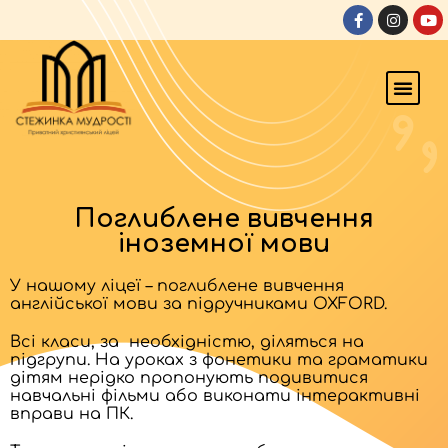
Поглиблене вивчення
іноземної мови
У нашому ліцеї – поглиблене вивчення
англійської мови за підручниками OXFORD.
Всі класи, за необхідністю, діляться на
підгрупи. На уроках з фонетики та граматики
дітям нерідко пропонують подивитися
навчальні фільми або виконати інтерактивні
вправи на ПК.