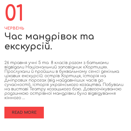
01
ЧЕРВЕНЬ
Час мандрівок та
екскурсій.
26 травня учні 5 та 8 класів разом з батьками
відвідали Національний заповідник «Хортиця».
Прослухали й пройшли в буквальному сенсі декілька
цікавих екскурсій: острів Хортиця, історія на
Дніпрових порогах (від найдавніших часів до
сучасності), історія українського козацтва. Побували
на виставі Театру козацького бою. Довгоочікуваною
родзинкою острівної мандрівки було відвідування
кінного …
READ MORE