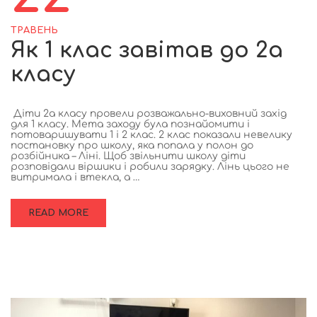
ТРАВЕНЬ
Як 1 клас завітав до 2а
класу
Діти 2а класу провели розважально-виховний захід
для 1 класу. Мета заходу була познайомити і
потоваришувати 1 і 2 клас. 2 клас показали невелику
постановку про школу, яка попала у полон до
розбійника – Ліні. Щоб звільнити школу діти
розповідали віршики і робили зарядку. Лінь цього не
витримала і втекла, а …
READ MORE