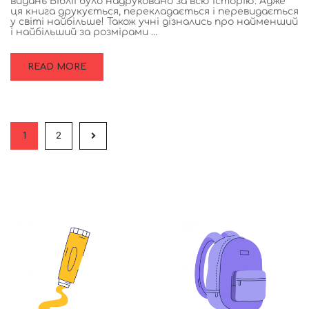
видань Біблії було надруковано за всю історію. Адже
ця книга друкується, перекладається і перевидається
у світі найбільше! Також учні дізнались про найменший
і найбільший за розмірами …
READ MORE
1
2