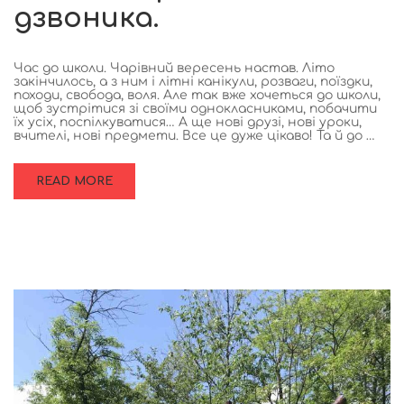
дзвоника.
Час до школи. Чарівний вересень настав. Літо
закінчилось, а з ним і літні канікули, розваги, поїздки,
походи, свобода, воля. Але так вже хочеться до школи,
щоб зустрітися зі своїми однокласниками, побачити
їх усіх, поспілкуватися… А ще нові друзі, нові уроки,
вчителі, нові предмети. Все це дуже цікаво! Та й до …
READ MORE