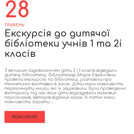
28
ТРАВЕНЬ
Екскурсія до дитячої
бібліотеки учнів 1 та 2і
класів
З великим задоволенням діти 2 і 1 класів відвідали
дитячу бібліотеку. Бібліотекар Марія Євгеніївна
провела екскурсію по бібліотеці, розповіла про
тематичні виставки в залах. Діти мали можливість
переглянути книги, які їх зацікавили. Були проведенні
вікторини, під час яких діти відгадували казкових
персонажів, авторів відомих казок. А потім мали
можливість зіграти …
READ MORE