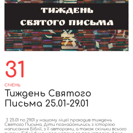
31
СІЧЕНЬ
Тиждень Святого
Письма 25.01-29.01
З 25.01 по 29.01 у нашому ліцеї проходив тиждень
Святого Письма. Діти познайомились з історією
написання Біблії, з її авторами, а також скільки всього