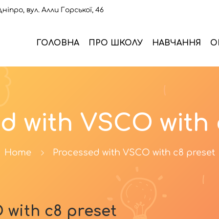
Дніпро, вул. Алли Горської, 46
ГОЛОВНА
ПРО ШКОЛУ
НАВЧАННЯ
О
d with VSCO with 
Home
Processed with VSCO with c8 preset
 with c8 preset