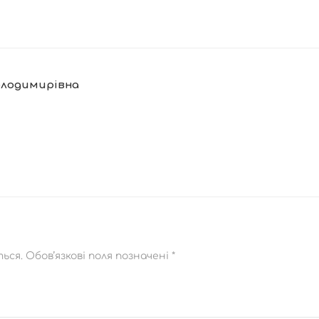
олодимирівна
ься.
Обов’язкові поля позначені
*